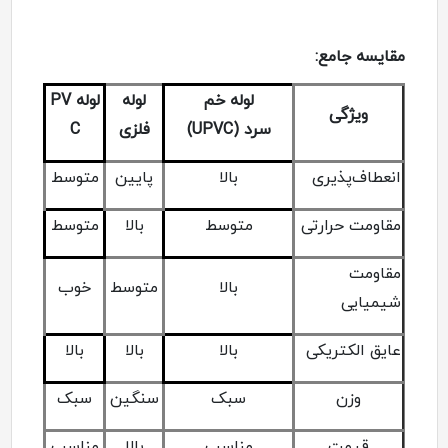
مقایسه جامع:
لوله خم
لوله
لوله
PV
ویژگی
سرد
(UPVC)
فلزی
C
انعطاف‌پذیری
بالا
پایین
متوسط
مقاومت حرارتی
متوسط
بالا
متوسط
مقاومت
بالا
متوسط
خوب
شیمیایی
عایق الکتریکی
بالا
بالا
بالا
وزن
سبک
سنگین
سبک
قیمت
مناسب
بالا
مناسب